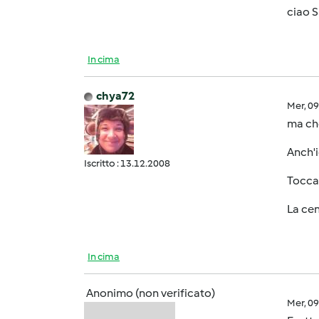
ciao S
In cima
chya72
Mer, 0
ma che 
Anch'i
Iscritto : 13.12.2008
Tocca 
La cent
In cima
Anonimo (non verificato)
Mer, 0