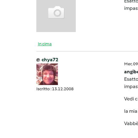
Esatto
impast
In cima
chya72
Mer, 0
angib
Esatto
impast
Iscritto : 13.12.2008
Vedi 
la mia
Vabbè 