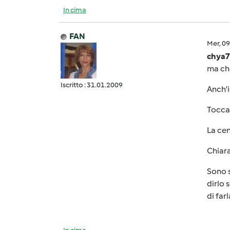
In cima
FAN
Mer, 0
chya7
ma che 
Iscritto : 31.01.2009
Anch'i
Tocca 
La cent
Chiara
Sono s
dirlo 
di far