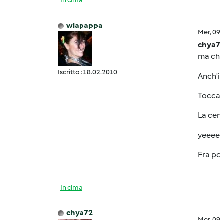
In cima
wlapappa
Mer, 0
chya7
ma che 
Iscritto : 18.02.2010
Anch'i
Tocca 
La cent
yeeee
Fra po
In cima
chya72
Mer, 0