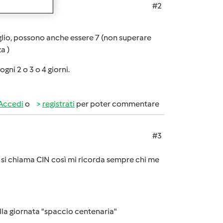
#2
siglio, possono anche essere 7 (non superare
za
)
gni 2 o 3 o 4 giorni.
Accedi
o
registrati
per poter commentare
#3
. si chiama CIN così mi ricorda sempre chi me
ella giornata "spaccio centenaria"