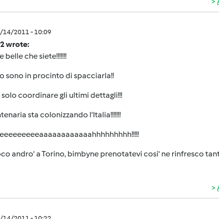
9/14/2011 - 10:09
2 wrote:
belle che siete!!!!!!!
o sono in procinto di spacciarla!!
solo coordinare gli ultimi dettagli!!!
enaria sta colonizzando l'Italia!!!!!!!
eeeeeeeeeaaaaaaaaaaaahhhhhhhhh!!!!!
co andro' a Torino, bimbyne prenotatevi cosi' ne rinfresco tan
9/14/2011 - 10:22