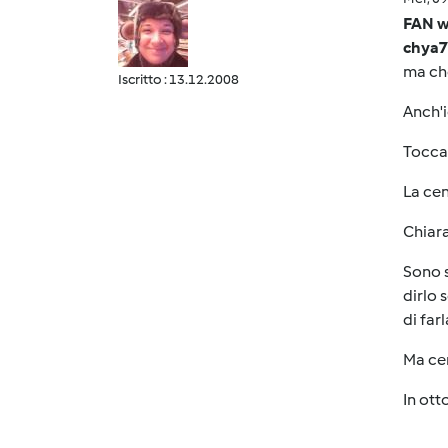
FAN w
chya7
ma che 
Iscritto : 13.12.2008
Anch'i
Tocca 
La cent
Chiara
Sono s
dirlo 
di far
Ma cert
In ott