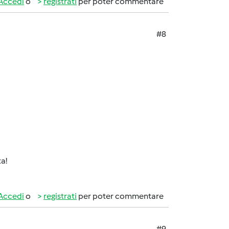
Accedi
o
registrati
per poter commentare
#8
ta!
Accedi
o
registrati
per poter commentare
#9