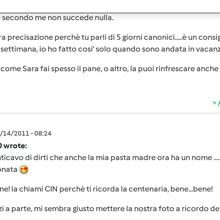
9/14/2011 - 08:20
 secondo me non succede nulla.
ra precisazione perchè tu parli di 5 giorni canonici.....è un con
 settimana, io ho fatto cosi' solo quando sono andata in vacan
 come Sara fai spesso il pane, o altro, la puoi rinfrescare anche o
9/14/2011 - 08:24
0 wrote:
icavo di dirti che anche la mia pasta madre ora ha un nome ...
donata
ne! la chiami CIN perchè ti ricorda la centenaria, bene...bene!
i a parte, mi sembra giusto mettere la nostra foto a ricordo d