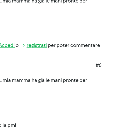
a ... mia mamma ha già le mani pronte per
Accedi
o
registrati
per poter commentare
#6
a ... mia mamma ha già le mani pronte per
o la pm!