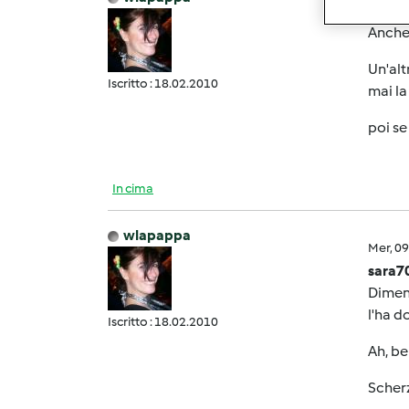
Mer, 0
Anche
Un'alt
Iscritto : 18.02.2010
mai la
poi se
In cima
wlapappa
Mer, 0
sara7
Diment
l'ha 
Iscritto : 18.02.2010
Ah, be
Scherz