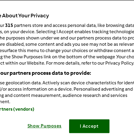
 per:
Risultati per pagina:
 About Your Privacy
ultati più recenti
10
our
315
partners store and access personal data, like browsing dat
rs, on your device. Selecting I Accept enables tracking technologi
he purposes shown under we and our partners process data to prov
are disabled, some content and ads you see may not be as relevan
esurface this menu to change your choices or withdraw consent a
ng the Show Purposes link on the bottom of the webpage .Your choi
ct within our Website. For more details, refer to our Privacy Policy
9/14/2011 - 08:17
our partners process data to provide:
hiara non penso sia necessario rinfrescarla prima ma, visto che
se geolocation data. Actively scan device characteristics for ident
 tua pm ne sofrisse, io la rinfrescherei dopo 3 g. a me capita di
/or access information on a device. Personalised advertising and
a e la memoria è quella che è....non è mai successo niente, io pe
ing and content measurement, audience research and services
esco spesso
ment.
artners (vendors)
Show Purposes
I Accept