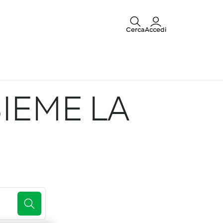
Cerca
Accedi
IEME LA
E