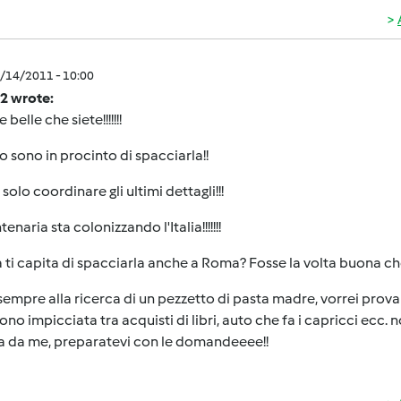
9/14/2011 - 10:00
2 wrote:
belle che siete!!!!!!!
o sono in procinto di spacciarla!!
solo coordinare gli ultimi dettagli!!!
enaria sta colonizzando l'Italia!!!!!!!
 ti capita di spacciarla anche a Roma? Fosse la volta buona ch
empre alla ricerca di un pezzetto di pasta madre, vorrei prova
sono impicciata tra acquisti di libri, auto che fa i capricci e
la da me, preparatevi con le domandeeee!!