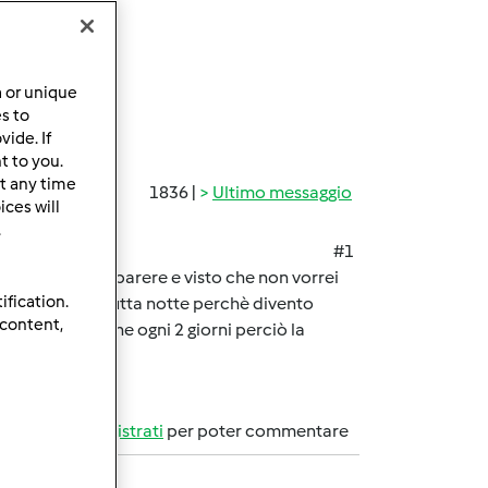
a or unique
es to
ide. If
t to you.
t any time
1836 |
Ultimo messaggio
ces will
.
#1
 è solo un mio parere e visto che non vorrei
ification.
 lasciarla fuori tutta notte perchè divento
 content,
rò faccio il pane ogni 2 giorni perciò la
Accedi
o
registrati
per poter commentare