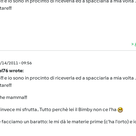
!!! e io sono in procinto di riceverla ed a spacciarla a mia volt
are!!!
9/14/2011 - 09:56
el76 wrote:
!!! e io sono in procinto di riceverla ed a spacciarla a mia volt
are!!!
che mamma!!!
 invece mi sfrutta.. Tutto perchè lei il Bimby non ce l'ha
facciamo un baratto: le mi dà le materie prime (c'ha l'orto) e i