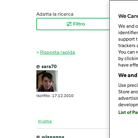
Adatta la ricerca
Ordina
We Care
Filtro
I ris
We and 
identifie
support t
trackers 
Risposta rapida
You can r
by clicki
have effe
sara70
Mer, 0
We and 
Ciao c
Use preci
che la
Store and
vecchi
Iscritto : 17.12.2010
advertis
rinfr
develop
List of P
In cima
wlapappa