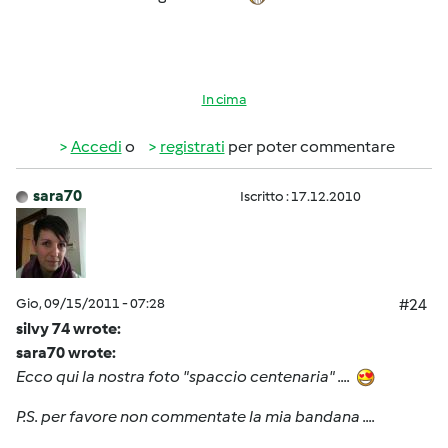
In cima
Accedi
o
registrati
per poter commentare
sara70
Iscritto : 17.12.2010
Gio, 09/15/2011 - 07:28
#24
silvy 74 wrote:
sara70 wrote:
Ecco qui la nostra foto "spaccio centenaria" ....
P.S. per favore non commentate la mia bandana ....