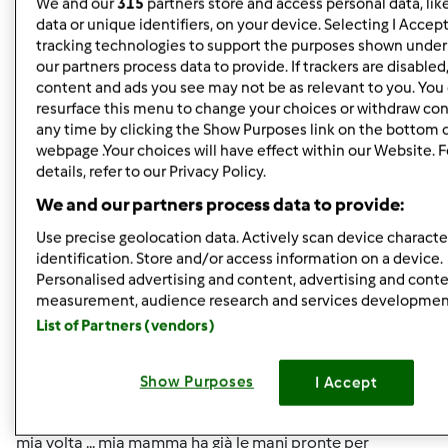
We and our
315
partners store and access personal data, lik
data or unique identifiers, on your device. Selecting I Accep
Mer, 09/14/2011 - 09:52
#5
tracking technologies to support the purposes shown unde
Esatto!!! e io sono in procinto di riceverla ed a spacciarla a
our partners process data to provide. If trackers are disable
mia volta ... mia mamma ha già le mani pronte per
content and ads you see may not be as relevant to you. You
impastare!!!
resurface this menu to change your choices or withdraw con
any time by clicking the Show Purposes link on the bottom 
webpage .Your choices will have effect within our Website. 
In cima
details, refer to our Privacy Policy.
We and our partners process data to provide:
Accedi
o
registrati
per poter commentare
Use precise geolocation data. Actively scan device character
identification. Store and/or access information on a device.
chya72
Iscritto : 13.12.2008
Personalised advertising and content, advertising and cont
measurement, audience research and services developmen
List of Partners (vendors)
Mer, 09/14/2011 - 09:56
#6
Show Purposes
I Accept
angibel76 wrote:
Esatto!!! e io sono in procinto di riceverla ed a spacciarla a
mia volta ... mia mamma ha già le mani pronte per