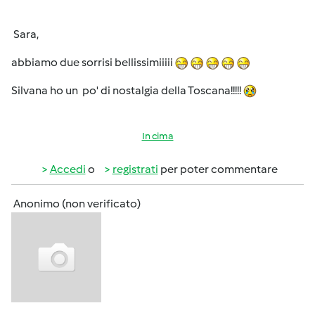
Sara,
abbiamo due sorrisi bellissimiiiii
Silvana ho un po' di nostalgia della Toscana!!!!!
In cima
Accedi
o
registrati
per poter commentare
Anonimo (non verificato)