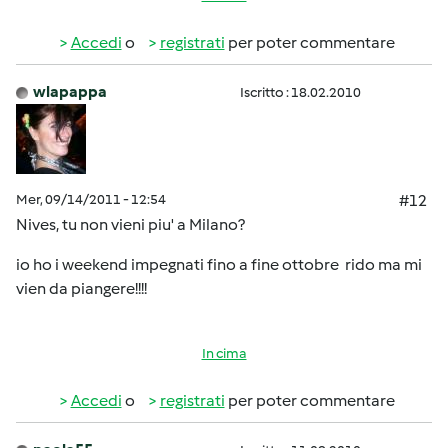
Accedi
o
registrati
per poter commentare
wlapappa
Iscritto : 18.02.2010
Mer, 09/14/2011 - 12:54
#12
Nives, tu non vieni piu' a Milano?
io ho i weekend impegnati fino a fine ottobre
rido ma mi
vien da piangere!!!!
In cima
Accedi
o
registrati
per poter commentare