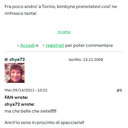
Fra poco andro' a Torino, bimbyne prenotatevi cosi' ne
rinfresco tanta!
In cima
Accedi
o
registrati
per poter commentare
chya72
Iscritto : 13.12.2008
Mer, 09/14/2011 - 10:22
#9
FAN wrote:
chya72 wrote:
ma che belle che siete!!!!!!!
Anch'io sono in procinto di spacciarla!!