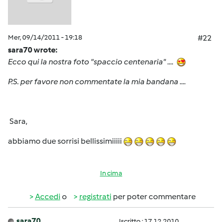
Mer, 09/14/2011 - 19:18
#22
sara70 wrote:
Ecco qui la nostra foto "spaccio centenaria" ....
P.S. per favore non commentate la mia bandana ....
Sara,
abbiamo due sorrisi bellissimiiiii
In cima
Accedi
o
registrati
per poter commentare
sara70
Iscritto : 17.12.2010