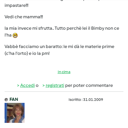
impastare!!!
Vedi che mamma!!!
la mia invece mi sfrutta.. Tutto perchè lei il Bimby non ce
l'ha
Vabbè facciamo un baratto: le mi dà le materie prime
(c'ha l'orto) e io la pm!
In cima
Accedi
o
registrati
per poter commentare
FAN
Iscritto : 31.01.2009