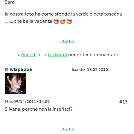
Sara,
la nostra foto ha come sfondo la verde pineta toscana
......... che bella vacanza
In cima
Accedi
o
registrati
per poter commentare
wlapappa
Iscritto : 18.02.2010
Mer, 09/14/2011 - 14:09
#15
Silvana, perchè non la inserisci?
In cima