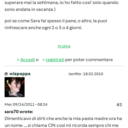
superare mai la settimana, io ho fatto cosi' solo quando
sono andata in vacanza
)
poi se come Sara fai spesso il pane, o altro, la puoi
rinfrescare anche ogni 2 o 3 o 4 giorni.
In cima
Accedi
o
registrati
per poter commentare
wlapappa
Iscritto : 18.02.2010
Mer, 09/14/2011 - 08:24
#3
sara70 wrote:
Dimenticavo di dirti che anche la mia pasta madre ora ha
un nome .... si chiama CIN così mi ricorda sempre chi me