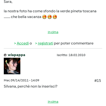
Sara,
la nostra foto ha come sfondo la verde pineta toscana
......... che bella vacanza
In cima
Accedi
o
registrati
per poter commentare
wlapappa
Iscritto : 18.02.2010
Mer, 09/14/2011 - 14:09
#15
Silvana, perchè non la inserisci?
In cima