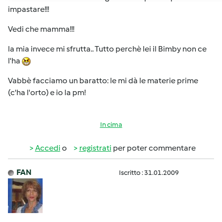
impastare!!!
Vedi che mamma!!!
la mia invece mi sfrutta.. Tutto perchè lei il Bimby non ce
l'ha
Vabbè facciamo un baratto: le mi dà le materie prime
(c'ha l'orto) e io la pm!
In cima
Accedi
o
registrati
per poter commentare
FAN
Iscritto : 31.01.2009