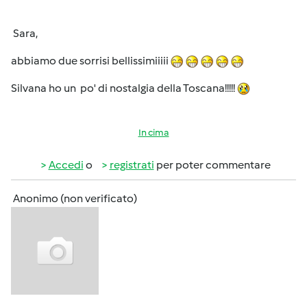
Sara,
abbiamo due sorrisi bellissimiiiii
Silvana ho un po' di nostalgia della Toscana!!!!!
In cima
Accedi
o
registrati
per poter commentare
Anonimo (non verificato)