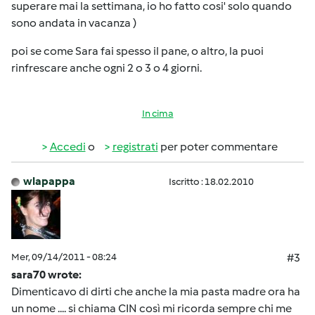
superare mai la settimana, io ho fatto cosi' solo quando
sono andata in vacanza
)
poi se come Sara fai spesso il pane, o altro, la puoi
rinfrescare anche ogni 2 o 3 o 4 giorni.
In cima
Accedi
o
registrati
per poter commentare
wlapappa
Iscritto : 18.02.2010
Mer, 09/14/2011 - 08:24
#3
sara70 wrote:
Dimenticavo di dirti che anche la mia pasta madre ora ha
un nome .... si chiama CIN così mi ricorda sempre chi me