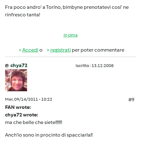
Fra poco andro' a Torino, bimbyne prenotatevi cosi' ne
rinfresco tanta!
In cima
Accedi
o
registrati
per poter commentare
chya72
Iscritto : 13.12.2008
Mer, 09/14/2011 - 10:22
#9
FAN wrote:
chya72 wrote:
ma che belle che siete!!!!!!!
Anch'io sono in procinto di spacciarla!!