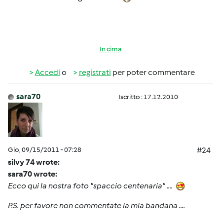
In cima
Accedi
o
registrati
per poter commentare
sara70
Iscritto : 17.12.2010
Gio, 09/15/2011 - 07:28
#24
silvy 74 wrote:
sara70 wrote:
Ecco qui la nostra foto "spaccio centenaria" ....
P.S. per favore non commentate la mia bandana ....