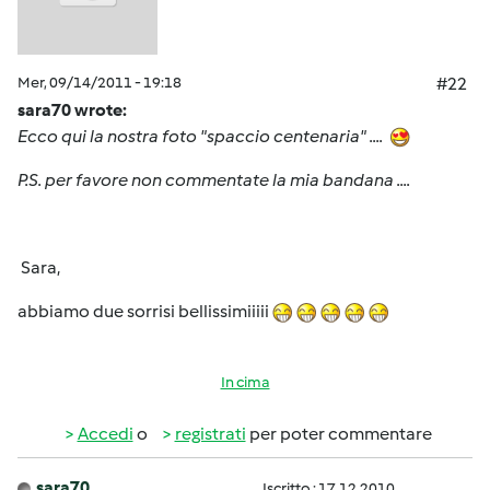
Mer, 09/14/2011 - 19:18
#22
sara70 wrote:
Ecco qui la nostra foto "spaccio centenaria" ....
P.S. per favore non commentate la mia bandana ....
Sara,
abbiamo due sorrisi bellissimiiiii
In cima
Accedi
o
registrati
per poter commentare
sara70
Iscritto : 17.12.2010