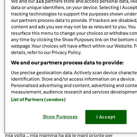
We and our
315
partners store and access personal data, lik
data or unique identifiers, on your device. Selecting I Accep
Mer, 09/14/2011 - 09:52
#5
tracking technologies to support the purposes shown unde
Esatto!!! e io sono in procinto di riceverla ed a spacciarla a
our partners process data to provide. If trackers are disable
mia volta ... mia mamma ha già le mani pronte per
content and ads you see may not be as relevant to you. You
impastare!!!
resurface this menu to change your choices or withdraw con
any time by clicking the Show Purposes link on the bottom 
webpage .Your choices will have effect within our Website. 
In cima
details, refer to our Privacy Policy.
We and our partners process data to provide:
Accedi
o
registrati
per poter commentare
Use precise geolocation data. Actively scan device character
identification. Store and/or access information on a device.
chya72
Iscritto : 13.12.2008
Personalised advertising and content, advertising and cont
measurement, audience research and services developmen
List of Partners (vendors)
Mer, 09/14/2011 - 09:56
#6
Show Purposes
I Accept
angibel76 wrote:
Esatto!!! e io sono in procinto di riceverla ed a spacciarla a
mia volta ... mia mamma ha già le mani pronte per