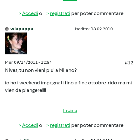
Accedi
o
registrati
per poter commentare
wlapappa
Iscritto : 18.02.2010
Mer, 09/14/2011 - 12:54
#12
Nives, tu non vieni piu' a Milano?
io ho i weekend impegnati fino a fine ottobre
rido ma mi
vien da piangere!!!!
In cima
Accedi
o
registrati
per poter commentare