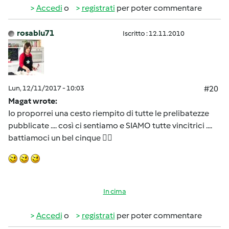
Accedi
o
registrati
per poter commentare
rosablu71
Iscritto : 12.11.2010
Lun, 12/11/2017 - 10:03
#20
Magat wrote:
Io proporrei una cesto riempito di tutte le prelibatezze
pubblicate .... così ci sentiamo e SIAMO tutte vincitrici ....
battiamoci un bel cinque 🖐🏼
In cima
Accedi
o
registrati
per poter commentare