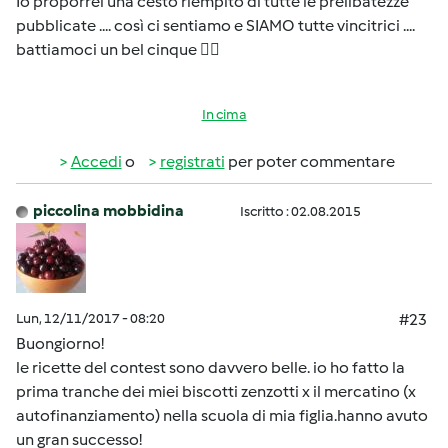
Io proporrei una cesto riempito di tutte le prelibatezze
pubblicate .... così ci sentiamo e SIAMO tutte vincitrici ....
battiamoci un bel cinque 🖐🏼
In cima
Accedi
o
registrati
per poter commentare
piccolina mobbidina
Iscritto : 02.08.2015
Lun, 12/11/2017 - 08:20
#23
Buongiorno!
le ricette del contest sono davvero belle. io ho fatto la
prima tranche dei miei biscotti zenzotti x il mercatino (x
autofinanziamento) nella scuola di mia figlia.hanno avuto
un gran successo!