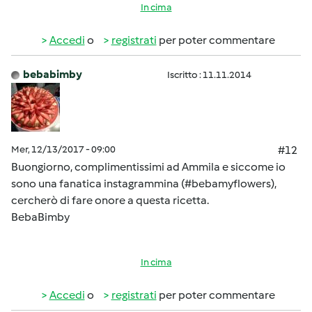
In cima
Accedi
o
registrati
per poter commentare
bebabimby
Iscritto : 11.11.2014
Mer, 12/13/2017 - 09:00
#12
Buongiorno, complimentissimi ad Ammila e siccome io
sono una fanatica instagrammina (#bebamyflowers),
cercherò di fare onore a questa ricetta.
BebaBimby
In cima
Accedi
o
registrati
per poter commentare