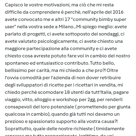
Capisco le vostre motivazioni, ma ciò che mi resta
difficile da comprendere è perchè, nell'aprile del 2016
avete convocato me e altri 17 "community bimby super
user" nella vostra sede a Milano...Mi spiego meglio: avete
parlato di progetti, ci avete sottoposto dei sondaggi, ci
avete valutato psicologicamente, ci avete chiesto una
maggiore partecipazione alla community e ci avete
chiesto cosa avreste potuto fare voi in cambio del nostro
spontaneo ed entusiastico contributo. Tutto bello,
bellissimo per carità, ma mi chiedo a che pro?! Oltre
l'ovvia comodità per l'azienda di non dover retribuire
degli sviluppatori di ricette per i ricettari in vendita, mi
chiedo perchè scomodare 18 utenti da tutt'Italia, pagare
viaggio, vitto, alloggio e workshop per 2gg, per renderli
consapevoli del loro potenziale ( promettendo per giunta
qualcosa in cambio), quando già tutti noi davamo un
prezioso e spassionato supporto alla vostra causa?!
Soprattutto, quale delle nostre richieste ( timidamente
espresse ma tutte proporzionate, legittime, da voi