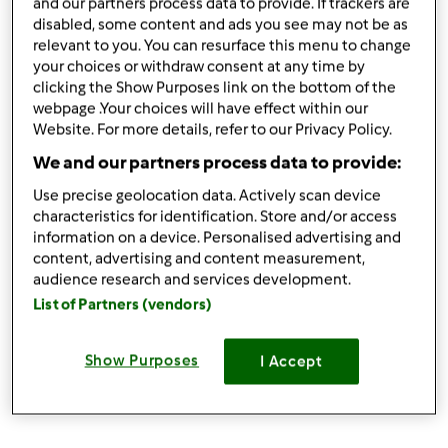
and our partners process data to provide. If trackers are
disabled, some content and ads you see may not be as
relevant to you. You can resurface this menu to change
Mer, 12/13/2017 - 11:18
#6
your choices or withdraw consent at any time by
clicking the Show Purposes link on the bottom of the
Complimenti Ammila!
webpage .Your choices will have effect within our
Website. For more details, refer to our Privacy Policy.
In cima
We and our partners process data to provide:
Use precise geolocation data. Actively scan device
Accedi
o
registrati
per poter commentare
characteristics for identification. Store and/or access
information on a device. Personalised advertising and
Magat
Iscritto : 26.03.2014
content, advertising and content measurement,
audience research and services development.
List of Partners (vendors)
Mer, 12/13/2017 - 10:13
#7
Show Purposes
I Accept
Bravissime a tutte... complimenti ammila👏🏻👏🏻👏🏻
👏🏻