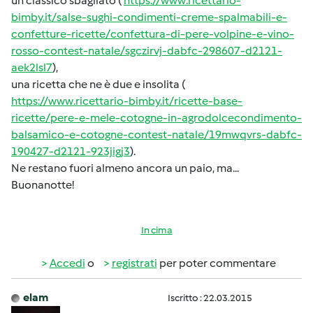
un classico sbagliato (
https://www.ricettario-
bimby.it/salse-sughi-condimenti-creme-spalmabili-e-
confetture-ricette/confettura-di-pere-volpine-e-vino-
rosso-contest-natale/sgczirvj-dabfc-298607-d2121-
aek2lsl7
),
una ricetta che ne è due e insolita (
https://www.ricettario-bimby.it/ricette-base-
ricette/pere-e-mele-cotogne-in-agrodolcecondimento-
balsamico-e-cotogne-contest-natale/19mwqvrs-dabfc-
190427-d2121-923jigj3
).
Ne restano fuori almeno ancora un paio, ma...
Buonanotte!
In cima
Accedi
o
registrati
per poter commentare
elam
Iscritto : 22.03.2015