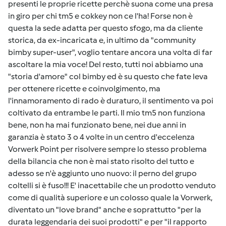
presenti le proprie ricette perchè suona come una presa
in giro per chi tm5 e cokkey non ce l'ha! Forse non è
questa la sede adatta per questo sfogo, ma da cliente
storica, da ex-incaricata e, in ultimo da "community
bimby super-user", voglio tentare ancora una volta di far
ascoltare la mia voce! Del resto, tutti noi abbiamo una
"storia d'amore" col bimby ed è su questo che fate leva
per ottenere ricette e coinvolgimento, ma
l'innamoramento di rado è duraturo, il sentimento va poi
coltivato da entrambe le parti. Il mio tm5 non funziona
bene, non ha mai funzionato bene, nei due anni in
garanzia è stato 3 o 4 volte in un centro d'eccelenza
Vorwerk Point per risolvere sempre lo stesso problema
della bilancia che non è mai stato risolto del tutto e
adesso se n'è aggiunto uno nuovo: il perno del grupo
coltelli si è fuso!!! E' inacettabile che un prodotto venduto
come di qualità superiore e un colosso quale la Vorwerk,
diventato un "love brand" anche e soprattutto "per la
durata leggendaria dei suoi prodotti" e per "il rapporto