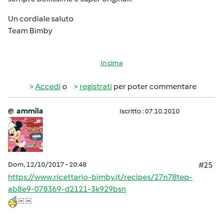
Un cordiale saluto
Team Bimby
In cima
Accedi
o
registrati
per poter commentare
ammila
Iscritto : 07.10.2010
Dom, 12/10/2017 - 20:48
#25
https://www.ricettario-bimby.it/recipes/27n78tep-
ab8e9-078369-d2121-3k929bsn
￼￼