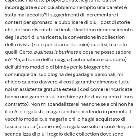
incoraggiate e con cui abbiamo riempito una parete) è
stata mai accolta?! I suggerimenti di incrementare i
contest per spronarci a pubblicare di più, i post di storie
che poi son diventate articoli, il legittimo riconoscimento
degli autori di una ricetta, la conversione in collection
della rivista ( solo per citarne dei miei) quelli si, ma solo
quelli! Certo,
business is business
e cosa ne posso sapere
io?! Ma, a fronte dell'omaggio ( automatico e scontato)
dell'ultimo modello di bimby per la blogger che
comunque dal suo blog ha dei guadagni personali, mi
chiedo quanto davvero vi costi garantire almeno a tutte
noi un'assistenza gratuita estesa ( così come le incaricate
hanno una garanzia sui loro bimby che dura quanto il loro
contratto). Non mi scandalizzerei neanche se a chi non ha
il tm5 lo regalaste, magari anche chiedendo in permuta il
vecchio modello, e magari a chi lo ha già acquistato di
tasca propria ( come me) si regalasse solo la cook-key...mi
scandalizza di più il regalo delle collection dove sono