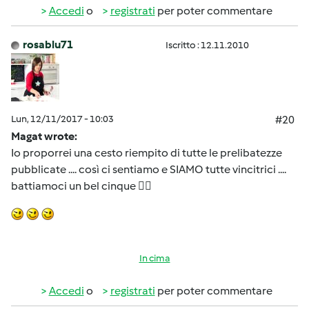
Accedi
o
registrati
per poter commentare
rosablu71
Iscritto : 12.11.2010
Lun, 12/11/2017 - 10:03
#20
Magat wrote:
Io proporrei una cesto riempito di tutte le prelibatezze
pubblicate .... così ci sentiamo e SIAMO tutte vincitrici ....
battiamoci un bel cinque 🖐🏼
In cima
Accedi
o
registrati
per poter commentare