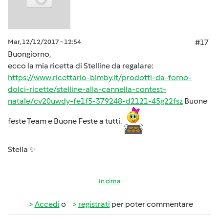
Mar, 12/12/2017 - 12:54
#17
Buongiorno,
ecco la mia ricetta di Stelline da regalare:
https://www.ricettario-bimby.it/prodotti-da-forno-
dolci-ricette/stelline-alla-cannella-contest-
natale/cv20uwdy-fe1f5-379248-d2121-45g22fsz
Buone
feste Team e Buone Feste a tutti.
Stella ✨
In cima
Accedi
o
registrati
per poter commentare