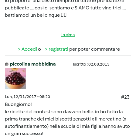
Io proporrei una cesto riempito di tutte le prelibatezze
pubblicate .... così ci sentiamo e SIAMO tutte vincitrici ....
battiamoci un bel cinque 🖐🏼
In cima
Accedi
o
registrati
per poter commentare
piccolina mobbidina
Iscritto : 02.08.2015
Lun, 12/11/2017 - 08:20
#23
Buongiorno!
le ricette del contest sono davvero belle. io ho fatto la
prima tranche dei miei biscotti zenzotti x il mercatino (x
autofinanziamento) nella scuola di mia figlia.hanno avuto
un gran successo!