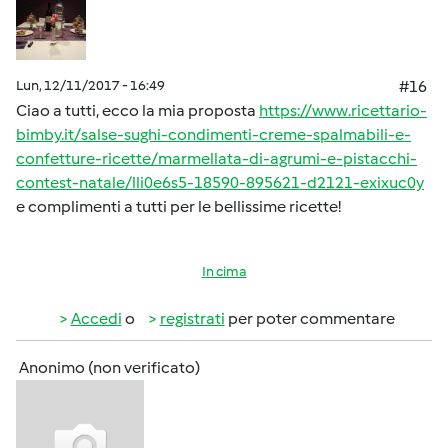
Lun, 12/11/2017 - 16:49
#16
Ciao a tutti, ecco la mia proposta
https://www.ricettario-
bimby.it/salse-sughi-condimenti-creme-spalmabili-e-
confetture-ricette/marmellata-di-agrumi-e-pistacchi-
contest-natale/lli0e6s5-18590-895621-d2121-exixuc0y
e complimenti a tutti per le bellissime ricette!
In cima
Accedi
o
registrati
per poter commentare
Anonimo (non verificato)