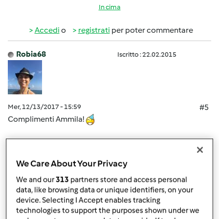
In cima
Accedi
o
registrati
per poter commentare
Robia68
Iscritto : 22.02.2015
Mer, 12/13/2017 - 15:59
#5
Complimenti Ammila!
In cima
We Care About Your Privacy
Accedi
o
registrati
per poter commentare
We and our
313
partners store and access personal
data, like browsing data or unique identifiers, on your
silvia giorgi
Iscritto : 16.01.2014
device. Selecting I Accept enables tracking
technologies to support the purposes shown under we