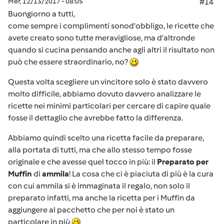
Mer, 12/13/2017 - 08:05
#14
Buongiorno a tutti,
come sempre i complimenti sonod'obbligo, le ricette che
avete creato sono tutte meravigliose, ma d'altronde
quando si cucina pensando anche agli altri il risultato non
può che essere straordinario, no?
Questa volta scegliere un vincitore solo è stato davvero
molto difficile, abbiamo dovuto davvero analizzare le
ricette nei minimi particolari per cercare di capire quale
fosse il dettaglio che avrebbe fatto la differenza.
Abbiamo quindi scelto una ricetta facile da preparare,
alla portata di tutti, ma che allo stesso tempo fosse
originale e che avesse quel tocco in più: il
Preparato per
Muffin
di
ammila
! La cosa che ci è piaciuta di più è la cura
con cui ammila si è immaginata il regalo, non solo il
preparato infatti, ma anche la ricetta per i Muffin da
aggiungere al pacchetto che per noi è stato un
particolare in più