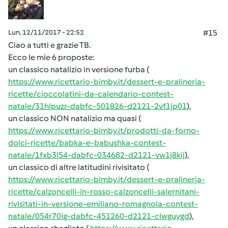
Lun, 12/11/2017 - 22:52
#15
Ciao a tutti e grazie TB.
Ecco le mie 6 proposte:
un classico natalizio in versione furba (
https://www.ricettario-bimby.it/dessert-e-pralineria-
ricette/cioccolatini-da-calendario-contest-
natale/31hlpuzr-dabfc-501826-d2121-2vf1jp01
),
un classico NON natalizio ma quasi (
https://www.ricettario-bimby.it/prodotti-da-forno-
dolci-ricette/babka-e-babushka-contest-
natale/1fxb3l54-dabfc-034682-d2121-vw1j8kij
),
un classico di altre latitudini rivisitato (
https://www.ricettario-bimby.it/dessert-e-pralineria-
ricette/calzoncelli-in-rosso-calzoncelli-salernitani-
rivisitati-in-versione-emiliano-romagnola-contest-
natale/054r70ig-dabfc-451260-d2121-clwguygd
),