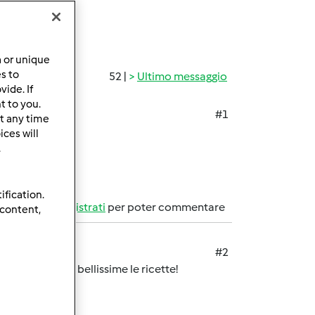
a or unique
es to
52 |
Ultimo messaggio
ide. If
t to you.
#1
t any time
ces will
.
ification.
Accedi
o
registrati
per poter commentare
 content,
#2
, sono davvero bellissime le ricette!