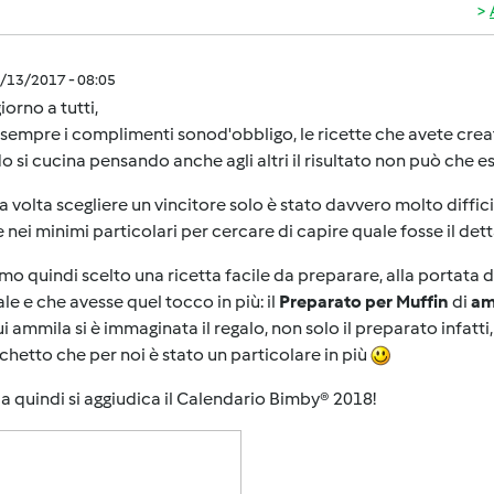
2/13/2017 - 08:05
orno a tutti,
empre i complimenti sonod'obbligo, le ricette che avete crea
 si cucina pensando anche agli altri il risultato non può che e
 volta scegliere un vincitore solo è stato davvero molto diffi
e nei minimi particolari per cercare di capire quale fosse il det
o quindi scelto una ricetta facile da preparare, alla portata d
ale e che avesse quel tocco in più: il
Preparato per Muffin
di
am
i ammila si è immaginata il regalo, non solo il preparato infatti
chetto che per noi è stato un particolare in più
 quindi si aggiudica il Calendario Bimby® 2018!