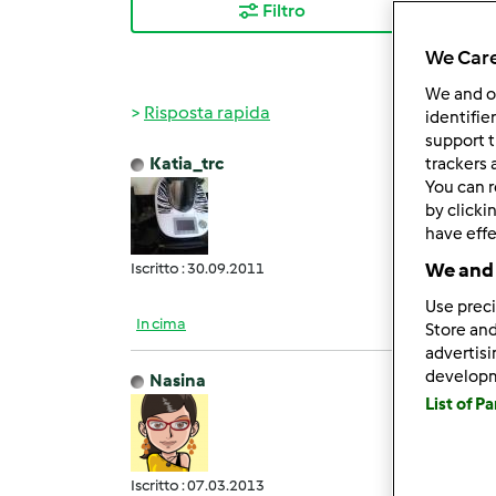
Filtro
I ris
We Care
We and 
Risposta rapida
identifie
support t
Katia_trc
trackers 
Ven, 1
You can r
Com
by clicki
have effe
We and 
Iscritto : 30.09.2011
Use preci
In cima
Store and
advertis
develop
Nasina
Gio, 1
List of P
compli
Iscritto : 07.03.2013