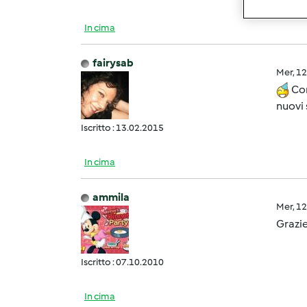
In cima
fairysab
Mer, 1
Com
nuovi 
Iscritto : 13.02.2015
In cima
ammila
Mer, 1
Grazie
Iscritto : 07.10.2010
In cima