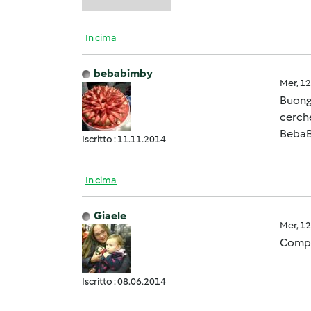
In cima
bebabimby
Mer, 1
Buong
cerche
Beba
Iscritto : 11.11.2014
In cima
Giaele
Mer, 1
Compli
Iscritto : 08.06.2014