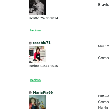
Bravis
Iscritto : 26.03.2014
In cima
rosablu71
Mer, 1
Compl
Iscritto : 12.11.2010
In cima
MariaPia66
Mer, 1
Compl
Maria 