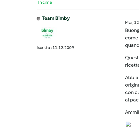
In cima
Team Bimby
Mer, 1
Buongi
come s
quando
Iscritto : 11.12.2009
Questa
ricett
Abbiam
origin
con cu
al pac
Ammila