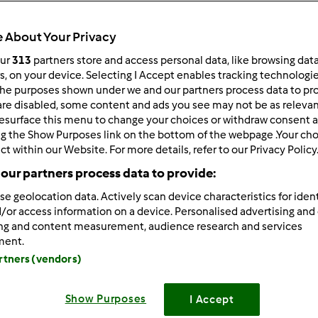
ultati più recenti
10
 About Your Privacy
our
313
partners store and access personal data, like browsing dat
rs, on your device. Selecting I Accept enables tracking technologi
he purposes shown under we and our partners process data to prov
are disabled, some content and ads you see may not be as relevan
2/15/2017 - 10:04
esurface this menu to change your choices or withdraw consent a
plimenti Ammila!!!!!
ng the Show Purposes link on the bottom of the webpage .Your choi
ct within our Website. For more details, refer to our Privacy Policy
our partners process data to provide:
se geolocation data. Actively scan device characteristics for ident
/or access information on a device. Personalised advertising and
ing and content measurement, audience research and services
ment.
2/14/2017 - 12:12
artners (vendors)
menti in primis alla vincitrice! ma anche a tutte le partecipanti
Show Purposes
I Accept